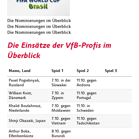
Die Nominierungen im Überblick
Die Nominierungen im Überblick
Die Nominierungen im Überblick
Die Einsätze der VfB-Profis im
Überblick
Name, Land
Spiel 1
Spiel 2
Spiel 3
Pavel Pogrebnyak,
7.10. in der
11.10. gegen
Russland
Slowakei
Andorra
William Kvist,
7.10. in
11.10. gegen
Dänemark
Zypern
Portugal
Khalid Boulahrouz,
7.10. gegen
11.10. in
Niederlande
Moldawien
Schweden
7.10. gegen
11.10. gegen
Shinji Okazaki, Japan
Vietnam
Tadschikistan
Arthur Boka,
8.10. gegen
Elfenbeinküste
Burundi