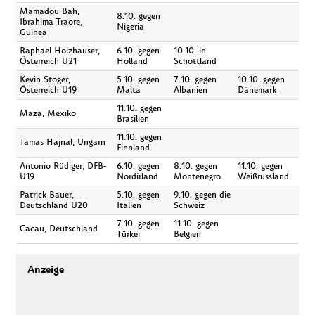
Mamadou Bah,
8.10. gegen
Ibrahima Traore,
Nigeria
Guinea
Raphael Holzhauser,
6.10. gegen
10.10. in
Österreich U21
Holland
Schottland
Kevin Stöger,
5.10. gegen
7.10. gegen
10.10. gegen
Österreich U19
Malta
Albanien
Dänemark
11.10. gegen
Maza, Mexiko
Brasilien
11.10. gegen
Tamas Hajnal, Ungarn
Finnland
Antonio Rüdiger, DFB-
6.10. gegen
8.10. gegen
11.10. gegen
U19
Nordirland
Montenegro
Weißrussland
Patrick Bauer,
5.10. gegen
9.10. gegen die
Deutschland U20
Italien
Schweiz
7.10. gegen
11.10. gegen
Cacau, Deutschland
Türkei
Belgien