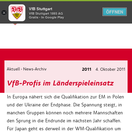
VfB Stuttgart
ÖFFNEN
×
VfB Stuttgart 1893 AG
Menü
Gratis - In Google Play
Aktuell
News-Archiv
2011
4. Oktober 2011
›
VfB-Profis im Länderspieleinsatz
In Europa nähert sich die Qualifikation zur EM in Polen
und der Ukraine der Endphase. Die Spannung steigt, in
manchen Gruppen können noch mehrere Mannschaften
den Sprung in die Endrunde im nächsten Jahr schaffen.
Für Japan geht es derweil in der WM-Qualifikation um