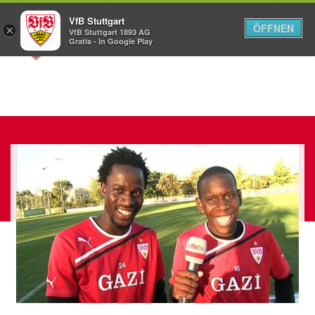
VfB Stuttgart
ÖFFNEN
×
VfB Stuttgart 1893 AG
Menü
Gratis - In Google Play