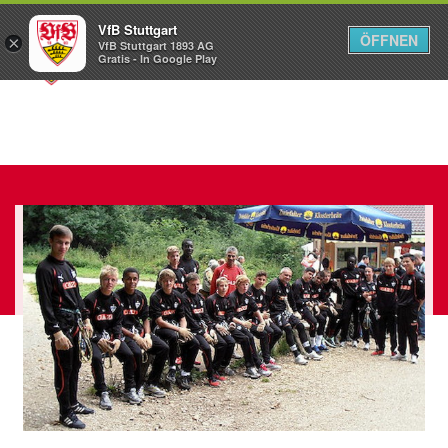
VfB Stuttgart
ÖFFNEN
×
VfB Stuttgart 1893 AG
Menü
Gratis - In Google Play