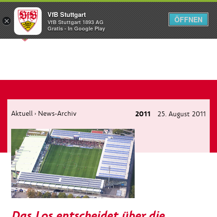
VfB Stuttgart
ÖFFNEN
×
VfB Stuttgart 1893 AG
Menü
Gratis - In Google Play
Aktuell
News-Archiv
2011
25. August 2011
›
Das Los entscheidet über die