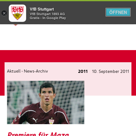
VfB Stuttgart
ÖFFNEN
×
VfB Stuttgart 1893 AG
Menü
Gratis - In Google Play
Aktuell
News-Archiv
2011
10. September 2011
›
Premiere für Maza