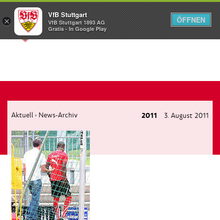
VfB Stuttgart
ÖFFNEN
×
VfB Stuttgart 1893 AG
Menü
Gratis - In Google Play
Aktuell
News-Archiv
2011
3. August 2011
›