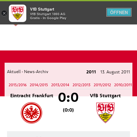
VfB Stuttgart
ÖFFNEN
×
VfB Stuttgart 1893 AG
Menü
Gratis - In Google Play
Aktuell
News-Archiv
2011
13. August 2011
›
2015/2016
2014/2015
2013/2014
2012/2013
2011/2012
2010/2011
0:0
Eintracht Frankfurt
VfB Stuttgart
(0:0)