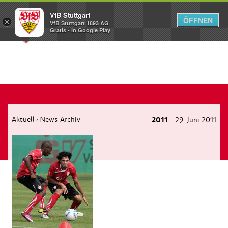
VfB Stuttgart
ÖFFNEN
×
VfB Stuttgart 1893 AG
Menü
Gratis - In Google Play
Aktuell
News-Archiv
2011
29. Juni 2011
›