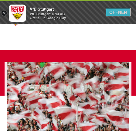
VfB Stuttgart
ÖFFNEN
×
VfB Stuttgart 1893 AG
Menü
Gratis - In Google Play