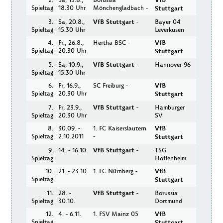
VfB
Spieltag
18.30 Uhr
Mönchengladbach -
Stuttgart
3.
Sa, 20.8.,
VfB Stuttgart
-
Bayer 04
Spieltag
15.30 Uhr
Leverkusen
4.
Fr., 26.8.,
Hertha BSC -
VfB
Spieltag
20.30 Uhr
Stuttgart
5.
Sa, 10.9.,
VfB Stuttgart
-
Hannover 96
Spieltag
15.30 Uhr
6.
Fr, 16.9.,
SC Freiburg -
VfB
Spieltag
20.30 Uhr
Stuttgart
7.
Fr, 23.9.,
VfB Stuttgart
-
Hamburger
Spieltag
20.30 Uhr
SV
8.
30.09. -
1. FC Kaiserslautern
VfB
Spieltag
2.10.2011
-
Stuttgart
9.
14. - 16.10.
VfB Stuttgart
-
TSG
Spieltag
Hoffenheim
10.
21. - 23.10.
1. FC Nürnberg -
VfB
Spieltag
Stuttgart
11.
28. -
VfB Stuttgart
-
Borussia
Spieltag
30.10.
Dortmund
12.
4. - 6.11.
1. FSV Mainz 05
VfB
Spieltag
Stuttgart