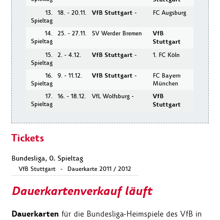
13.
18. - 20.11.
VfB Stuttgart
-
FC Augsburg
Spieltag
14.
25. - 27.11.
SV Werder Bremen
VfB
Spieltag
Stuttgart
15.
2. - 4.12.
VfB Stuttgart
-
1. FC Köln
Spieltag
16.
9. - 11.12.
VfB Stuttgart
-
FC Bayern
Spieltag
München
17.
16. - 18.12.
VfL Wolfsburg -
VfB
Spieltag
Stuttgart
Tickets
Bundesliga, 0. Spieltag
VfB Stuttgart
-
Dauerkarte 2011 / 2012
Dauerkartenverkauf läuft
Dauerkarten
für die Bundesliga-Heimspiele des VfB in