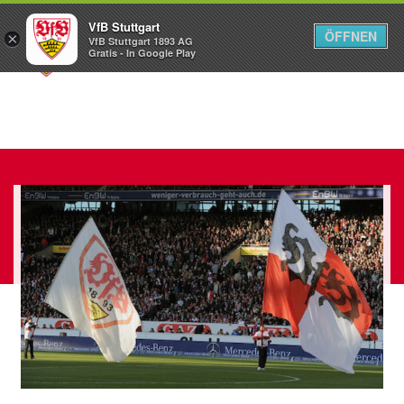
VfB Stuttgart
ÖFFNEN
×
VfB Stuttgart 1893 AG
Menü
Gratis - In Google Play