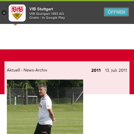
VfB Stuttgart
ÖFFNEN
×
VfB Stuttgart 1893 AG
Menü
Gratis - In Google Play
Aktuell
News-Archiv
2011
13. Juli 2011
›