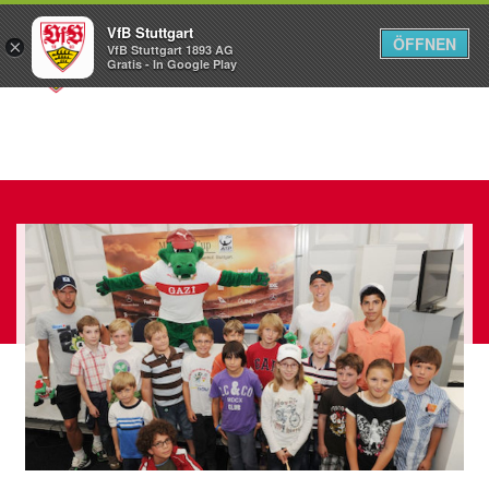
VfB Stuttgart
ÖFFNEN
×
VfB Stuttgart 1893 AG
Menü
Gratis - In Google Play