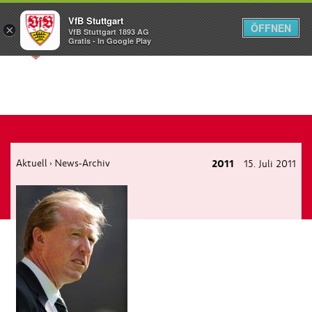
VfB Stuttgart
ÖFFNEN
×
VfB Stuttgart 1893 AG
Menü
Gratis - In Google Play
Aktuell
News-Archiv
2011
15. Juli 2011
›