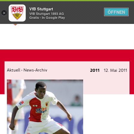
VfB Stuttgart
ÖFFNEN
×
VfB Stuttgart 1893 AG
Menü
Gratis - In Google Play
Aktuell
News-Archiv
2011
12. Mai 2011
›