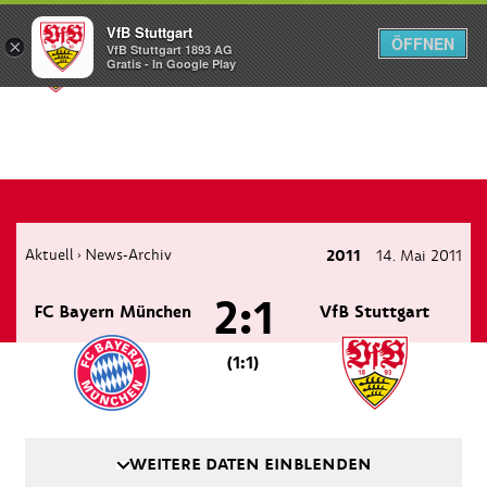
VfB Stuttgart
ÖFFNEN
×
VfB Stuttgart 1893 AG
Menü
Gratis - In Google Play
Aktuell
News-Archiv
2011
14. Mai 2011
›
2:1
FC Bayern München
VfB Stuttgart
(1:1)
WEITERE DATEN EINBLENDEN