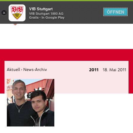
VfB Stuttgart
ÖFFNEN
×
VfB Stuttgart 1893 AG
Menü
Gratis - In Google Play
Aktuell
News-Archiv
2011
18. Mai 2011
›