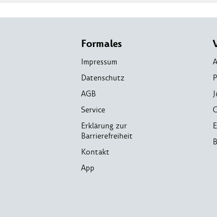
Formales
Impressum
A
Datenschutz
P
AGB
J
Service
C
Erklärung zur
E
Barrierefreiheit
B
Kontakt
App