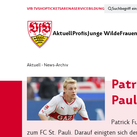
VfB TV
SHOP
TICKETS
ARENA
SERVICE
BILDUNG
Aktuell
Profis
Junge Wilde
Fraue
Aktuell
News-Archiv
›
Patr
Paul
Patrick F
zum FC St. Pauli. Darauf einigten sich de