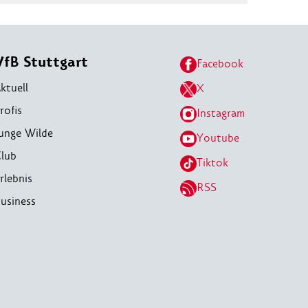
VfB Stuttgart
Facebook
ktuell
X
rofis
Instagram
unge Wilde
Youtube
lub
Tiktok
rlebnis
RSS
usiness