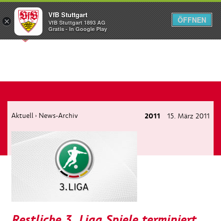
VfB Stuttgart
ÖFFNEN
×
VfB Stuttgart 1893 AG
Menü
Gratis - In Google Play
Aktuell
News-Archiv
2011
15. März 2011
›
Restliche 3. Liga Spiele terminiert