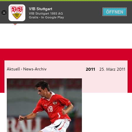
VfB Stuttgart
ÖFFNEN
×
VfB Stuttgart 1893 AG
Menü
Gratis - In Google Play
Aktuell
News-Archiv
2011
25. März 2011
›