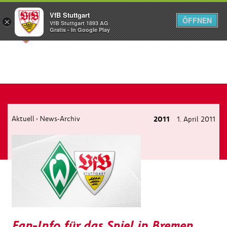
VfB Stuttgart
ÖFFNEN
×
VfB Stuttgart 1893 AG
Menü
Gratis - In Google Play
Aktuell
News-Archiv
2011
1. April 2011
›
Fan-Info für das Spiel in Bremen