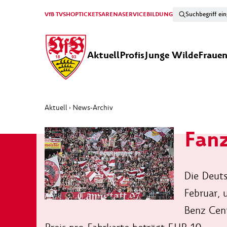
VfB TV
SHOP
TICKETS
ARENA
SERVICE
BILDUNG
Aktuell
Profis
Junge Wilde
Fraue
Aktuell
News-Archiv
›
Fanz
Die Deuts
Februar, 
Benz Cent