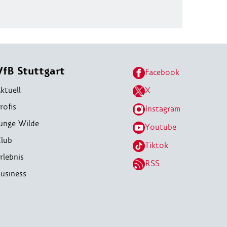
VfB Stuttgart
Facebook
ktuell
X
rofis
Instagram
unge Wilde
Youtube
lub
Tiktok
rlebnis
RSS
usiness