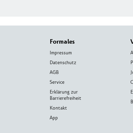
Formales
Impressum
A
Datenschutz
P
AGB
J
Service
C
Erklärung zur
E
Barrierefreiheit
B
Kontakt
App