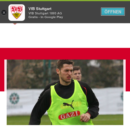
VfB Stuttgart
ÖFFNEN
×
VfB Stuttgart 1893 AG
Menü
Gratis - In Google Play