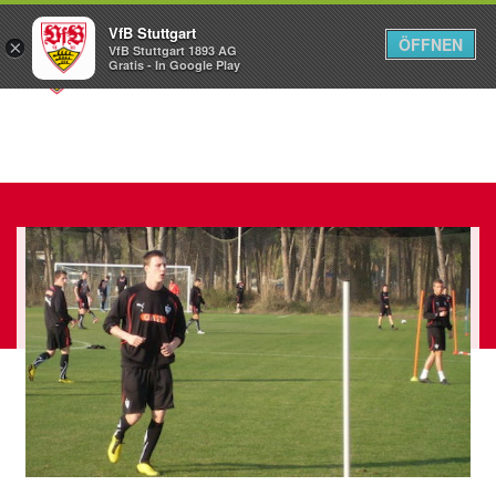
VfB Stuttgart
ÖFFNEN
×
VfB Stuttgart 1893 AG
Menü
Gratis - In Google Play