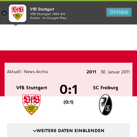
VfB Stuttgart
ÖFFNEN
×
VfB Stuttgart 1893 AG
Menü
Gratis - In Google Play
Aktuell
News-Archiv
2011
30. Januar 2011
›
0:1
VfB Stuttgart
SC Freiburg
(0:1)
WEITERE DATEN EINBLENDEN