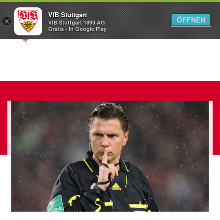
VfB Stuttgart
ÖFFNEN
×
VfB Stuttgart 1893 AG
Menü
Gratis - In Google Play