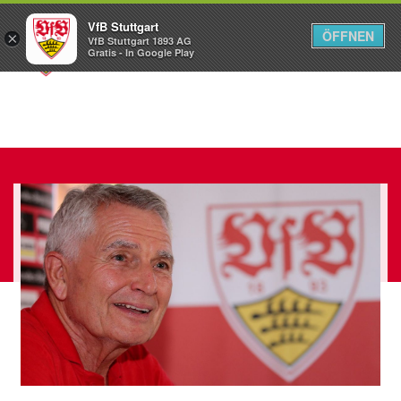
VfB Stuttgart
ÖFFNEN
×
VfB Stuttgart 1893 AG
Menü
Gratis - In Google Play