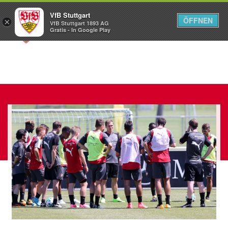
VfB Stuttgart
ÖFFNEN
×
VfB Stuttgart 1893 AG
Menü
Gratis - In Google Play