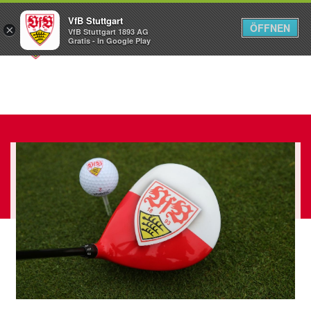
VfB Stuttgart
ÖFFNEN
×
VfB Stuttgart 1893 AG
Menü
Gratis - In Google Play