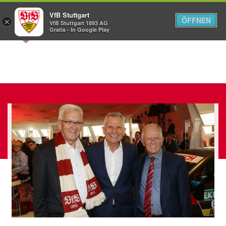
VfB Stuttgart
ÖFFNEN
×
VfB Stuttgart 1893 AG
Menü
Gratis - In Google Play