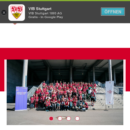
VfB Stuttgart
ÖFFNEN
×
VfB Stuttgart 1893 AG
Menü
Gratis - In Google Play