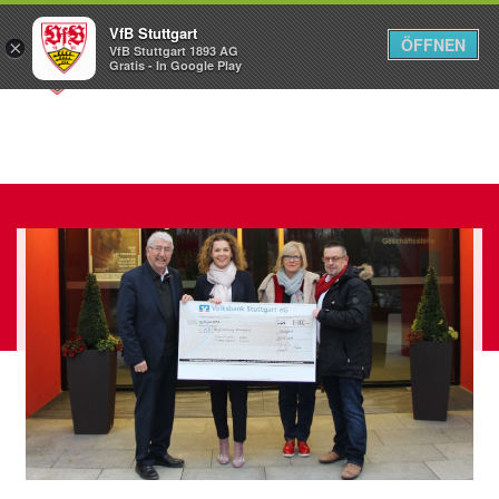
VfB Stuttgart
ÖFFNEN
×
VfB Stuttgart 1893 AG
Menü
Gratis - In Google Play