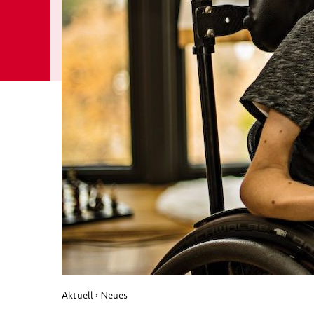
Aktuell
Neues
›