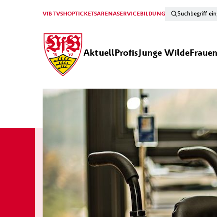
VfB TV
SHOP
TICKETS
ARENA
SERVICE
BILDUNG
Aktuell
Profis
Junge Wilde
Fraue