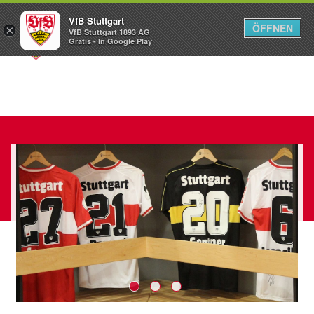
VfB Stuttgart
ÖFFNEN
×
VfB Stuttgart 1893 AG
Menü
Gratis - In Google Play