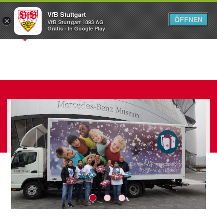
VfB Stuttgart
ÖFFNEN
×
VfB Stuttgart 1893 AG
Menü
Gratis - In Google Play