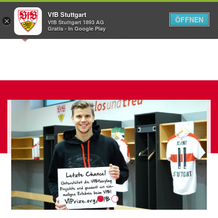
VfB Stuttgart
ÖFFNEN
×
VfB Stuttgart 1893 AG
Menü
Gratis - In Google Play