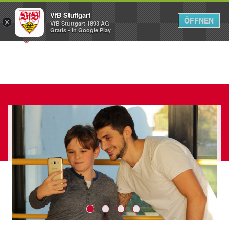
VfB Stuttgart
ÖFFNEN
×
VfB Stuttgart 1893 AG
Menü
Gratis - In Google Play