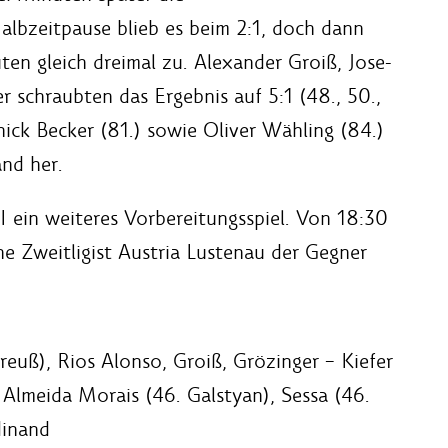
Halbzeitpause blieb es beim 2:1, doch dann
ten gleich dreimal zu. Alexander Groiß, Jose-
 schraubten das Ergebnis auf 5:1 (48., 50.,
nick Becker (81.) sowie Oliver Wähling (84.)
and her.
I ein weiteres Vorbereitungsspiel. Von 18:30
he Zweitligist Austria Lustenau der Gegner
reuß), Rios Alonso, Groiß, Grözinger – Kiefer
 Almeida Morais (46. Galstyan), Sessa (46.
dinand