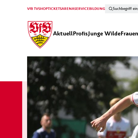
VfB TV
SHOP
TICKETS
ARENA
SERVICE
BILDUNG
Aktuell
Profis
Junge Wilde
Fraue