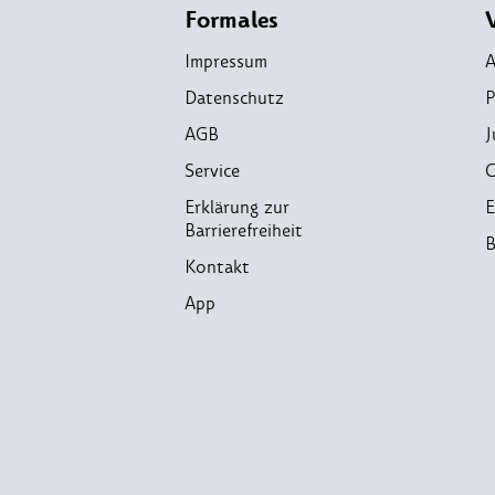
Formales
Impressum
A
Datenschutz
P
AGB
J
Service
C
Erklärung zur
E
Barrierefreiheit
B
Kontakt
App