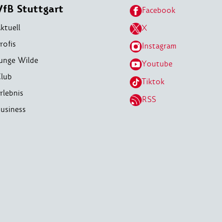
VfB Stuttgart
Facebook
ktuell
X
rofis
Instagram
unge Wilde
Youtube
lub
Tiktok
rlebnis
RSS
usiness