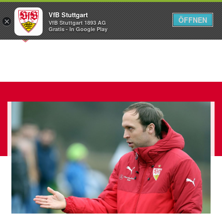
VfB Stuttgart
ÖFFNEN
×
VfB Stuttgart 1893 AG
Menü
Gratis - In Google Play