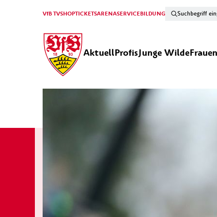
VfB TV
SHOP
TICKETS
ARENA
SERVICE
BILDUNG
Aktuell
Profis
Junge Wilde
Fraue