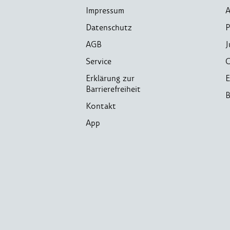
Impressum
A
Datenschutz
P
AGB
J
Service
C
Erklärung zur
E
Barrierefreiheit
B
Kontakt
App