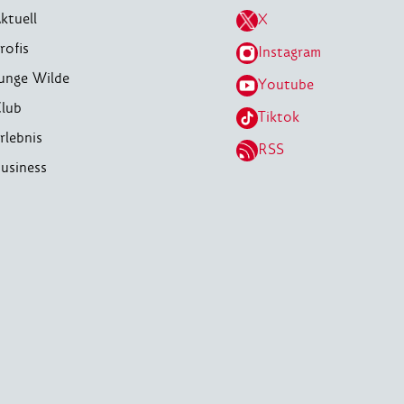
ktuell
X
rofis
Instagram
unge Wilde
Youtube
lub
Tiktok
rlebnis
RSS
usiness