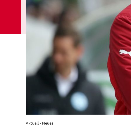
Aktuell
Neues
›