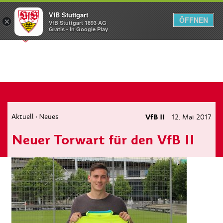
VfB Stuttgart
ÖFFNEN
×
VfB Stuttgart 1893 AG
Menü
Gratis - In Google Play
Aktuell
Neues
VfB II
12. Mai 2017
›
Neuer Torwart für den VfB II