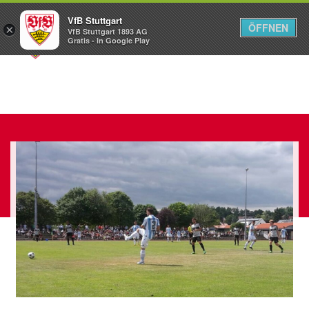
VfB Stuttgart
ÖFFNEN
×
VfB Stuttgart 1893 AG
Menü
Gratis - In Google Play