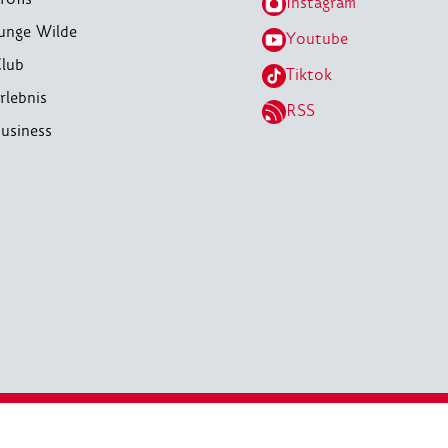
Instagram
unge Wilde
Youtube
lub
Tiktok
rlebnis
RSS
usiness