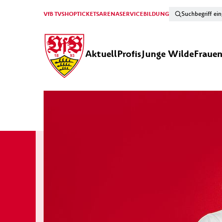
VfB TV
SHOP
TICKETS
ARENA
SERVICE
BILDUNG
Aktuell
Profis
Junge Wilde
Fraue