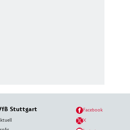
VfB Stuttgart
Facebook
ktuell
X
rofis