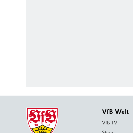
VfB Welt
VfB TV
Shop