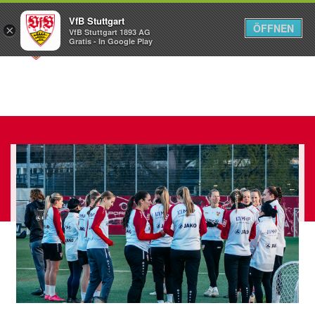
VfB Stuttgart
ÖFFNEN
×
VfB Stuttgart 1893 AG
Menü
Gratis - In Google Play