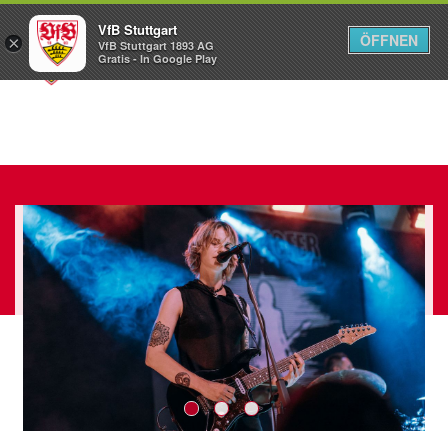
VfB Stuttgart
ÖFFNEN
×
VfB Stuttgart 1893 AG
Menü
Gratis - In Google Play