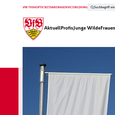
VfB TV
SHOP
TICKETS
ARENA
SERVICE
BILDUNG
Aktuell
Profis
Junge Wilde
Fraue