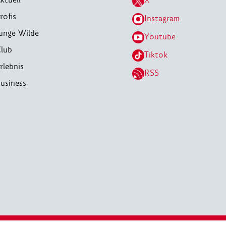
X
rofis
Instagram
unge Wilde
Youtube
lub
Tiktok
rlebnis
RSS
usiness