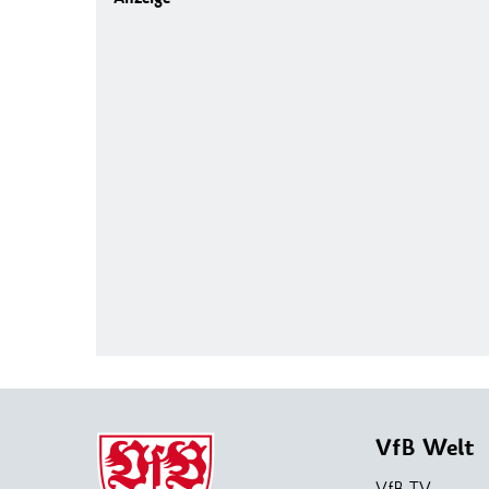
VfB Welt
VfB TV