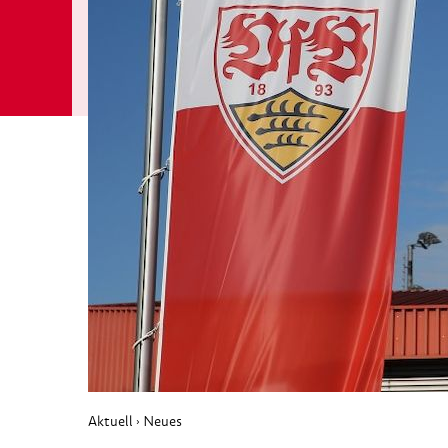
Aktuell
Neues
›