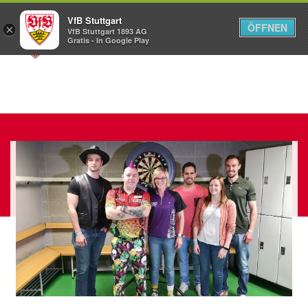
VfB Stuttgart
ÖFFNEN
×
VfB Stuttgart 1893 AG
Menü
Gratis - In Google Play