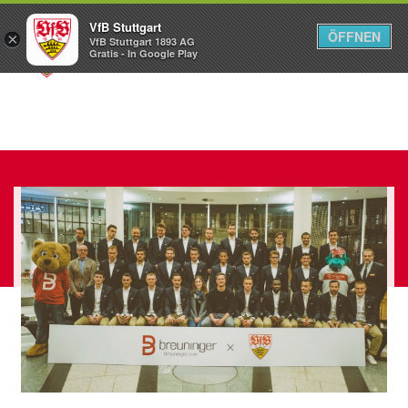
VfB Stuttgart
ÖFFNEN
×
VfB Stuttgart 1893 AG
Menü
Gratis - In Google Play