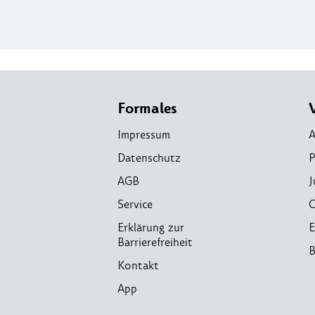
Formales
Impressum
A
Datenschutz
P
AGB
J
Service
C
Erklärung zur
E
Barrierefreiheit
B
Kontakt
App