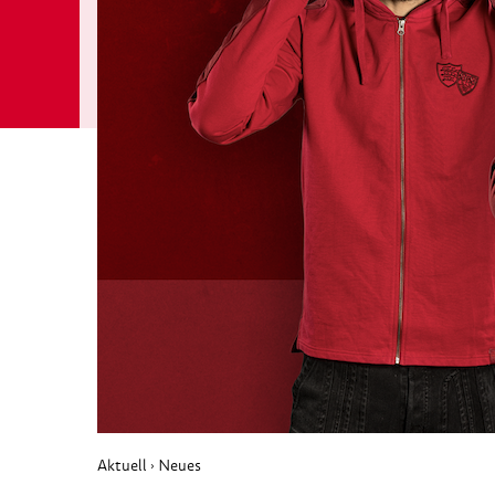
Aktuell
Neues
›