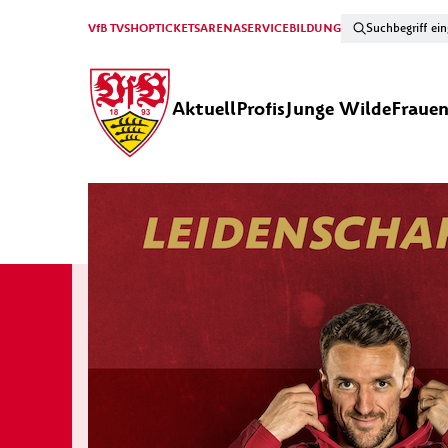
VfB TV
SHOP
TICKETS
ARENA
SERVICE
BILDUNG
Aktuell
Profis
Junge Wilde
Fraue