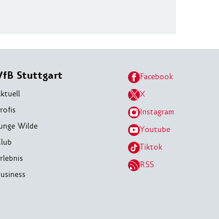
VfB Stuttgart
Facebook
ktuell
X
rofis
Instagram
unge Wilde
Youtube
lub
Tiktok
rlebnis
RSS
usiness