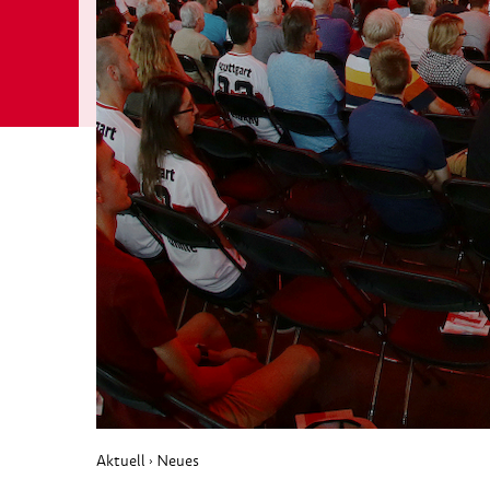
Aktuell
Neues
›