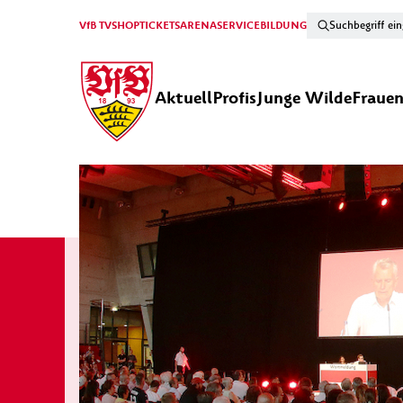
VfB TV
SHOP
TICKETS
ARENA
SERVICE
BILDUNG
Aktuell
Profis
Junge Wilde
Fraue