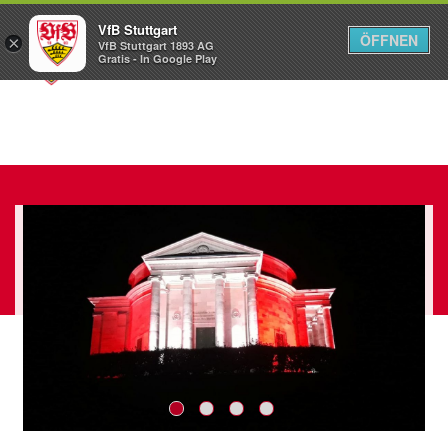
VfB Stuttgart
ÖFFNEN
×
VfB Stuttgart 1893 AG
Menü
Gratis - In Google Play